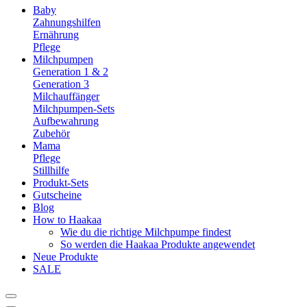
Baby
Zahnungshilfen
Ernährung
Pflege
Milchpumpen
Generation 1 & 2
Generation 3
Milchauffänger
Milchpumpen-Sets
Aufbewahrung
Zubehör
Mama
Pflege
Stillhilfe
Produkt-Sets
Gutscheine
Blog
How to Haakaa
Wie du die richtige Milchpumpe findest
So werden die Haakaa Produkte angewendet
Neue Produkte
SALE