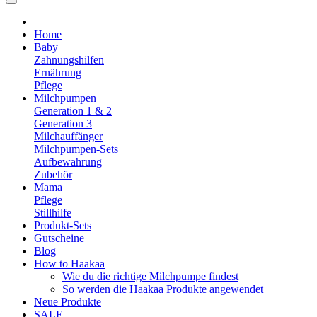
Home
Baby
Zahnungshilfen
Ernährung
Pflege
Milchpumpen
Generation 1 & 2
Generation 3
Milchauffänger
Milchpumpen-Sets
Aufbewahrung
Zubehör
Mama
Pflege
Stillhilfe
Produkt-Sets
Gutscheine
Blog
How to Haakaa
Wie du die richtige Milchpumpe findest
So werden die Haakaa Produkte angewendet
Neue Produkte
SALE