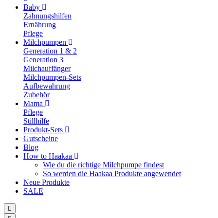
Baby
Zahnungshilfen
Ernährung
Pflege
Milchpumpen
Generation 1 & 2
Generation 3
Milchauffänger
Milchpumpen-Sets
Aufbewahrung
Zubehör
Mama
Pflege
Stillhilfe
Produkt-Sets
Gutscheine
Blog
How to Haakaa
Wie du die richtige Milchpumpe findest
So werden die Haakaa Produkte angewendet
Neue Produkte
SALE