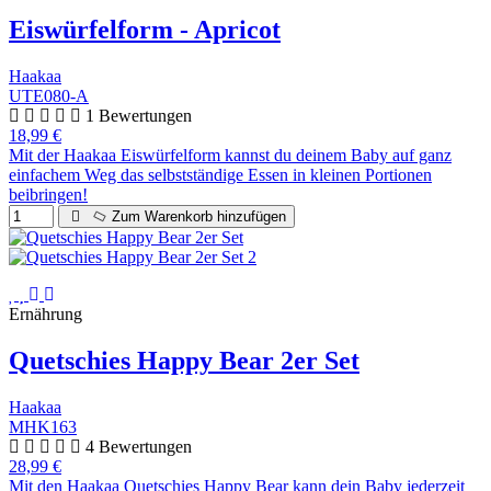
Eiswürfelform - Apricot
Haakaa
UTE080-A
1 Bewertungen
18,99 €
Mit der Haakaa Eiswürfelform kannst du deinem Baby auf ganz
einfachem Weg das selbstständige Essen in kleinen Portionen
beibringen!
Zum Warenkorb hinzufügen
Ernährung
Quetschies Happy Bear 2er Set
Haakaa
MHK163
4 Bewertungen
28,99 €
Mit den Haakaa Quetschies Happy Bear kann dein Baby jederzeit