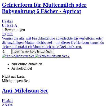
Gefrierform für Muttermilch oder
Babynahrung 6 Fächer - Apricot
Haakaa
UTE32-A
1 Bewertungen
18,99 €
Vergiss die alte, mit Frischhaltefolie zugedeckte Eiswürfelform oder
die unzähligen Muttermilchbeutel – mit dieser Gefrierform kannst du
sicher und praktisch Muttermilch oder Brei einfrieren.
Zum Warenkorb hinzufügen
Nur online erhältlich
Artikelbündel
Nicht auf Lager
Milchpumpen-Sets
Anti-Milchstau Set
Haakaa
AS004