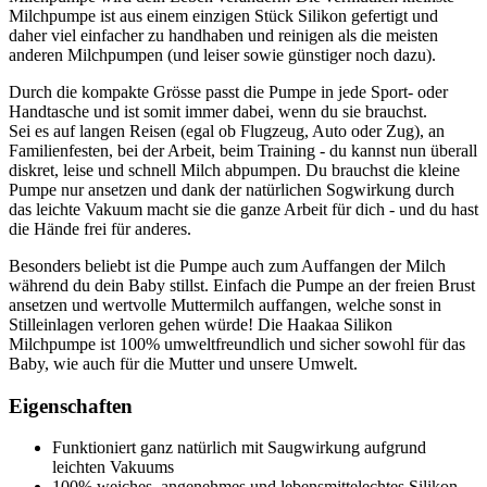
Milchpumpe ist aus einem einzigen Stück Silikon gefertigt und
daher viel einfacher zu handhaben und reinigen als die meisten
anderen Milchpumpen (und leiser sowie günstiger noch dazu).
Durch die kompakte Grösse passt die Pumpe in jede Sport- oder
Handtasche und ist somit immer dabei, wenn du sie brauchst.
Sei es auf langen Reisen (egal ob Flugzeug, Auto oder Zug), an
Familienfesten, bei der Arbeit, beim Training - du kannst nun überall
diskret, leise und schnell Milch abpumpen. Du brauchst die kleine
Pumpe nur ansetzen und dank der natürlichen Sogwirkung durch
das leichte Vakuum macht sie die ganze Arbeit für dich - und du hast
die Hände frei für anderes.
Besonders beliebt ist die Pumpe auch zum Auffangen der Milch
während du dein Baby stillst. Einfach die Pumpe an der freien Brust
ansetzen und wertvolle Muttermilch auffangen, welche sonst in
Stilleinlagen verloren gehen würde! Die Haakaa Silikon
Milchpumpe ist 100% umweltfreundlich und sicher sowohl für das
Baby, wie auch für die Mutter und unsere Umwelt.
Eigenschaften
Funktioniert ganz natürlich mit Saugwirkung aufgrund
leichten Vakuums
100% weiches, angenehmes und lebensmittelechtes Silikon