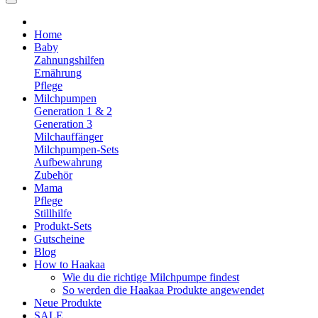
Home
Baby
Zahnungshilfen
Ernährung
Pflege
Milchpumpen
Generation 1 & 2
Generation 3
Milchauffänger
Milchpumpen-Sets
Aufbewahrung
Zubehör
Mama
Pflege
Stillhilfe
Produkt-Sets
Gutscheine
Blog
How to Haakaa
Wie du die richtige Milchpumpe findest
So werden die Haakaa Produkte angewendet
Neue Produkte
SALE