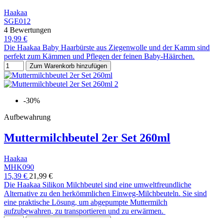
Haakaa
SGE012
4 Bewertungen
19,99 €
Die Haakaa Baby Haarbürste aus Ziegenwolle und der Kamm sind
perfekt zum Kämmen und Pflegen der feinen Baby-Häärchen.
Zum Warenkorb hinzufügen
-30%
Aufbewahrung
Muttermilchbeutel 2er Set 260ml
Haakaa
MHK090
15,39 €
21,99 €
Die Haakaa Silikon Milchbeutel sind eine umweltfreundliche
Alternative zu den herkömmlichen Einweg-Milchbeuteln. Sie sind
eine praktische Lösung, um abgepumpte Muttermilch
aufzubewahren, zu transportieren und zu erwärmen.