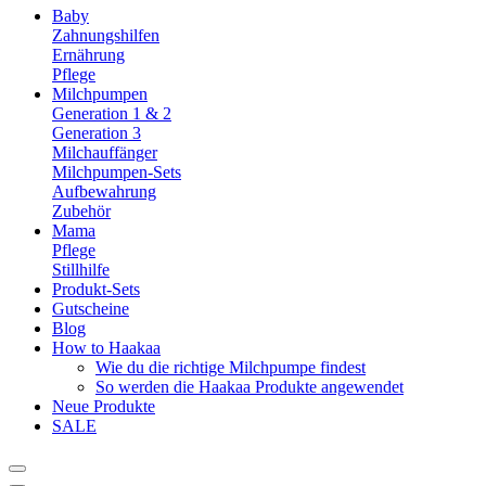
Baby
Zahnungshilfen
Ernährung
Pflege
Milchpumpen
Generation 1 & 2
Generation 3
Milchauffänger
Milchpumpen-Sets
Aufbewahrung
Zubehör
Mama
Pflege
Stillhilfe
Produkt-Sets
Gutscheine
Blog
How to Haakaa
Wie du die richtige Milchpumpe findest
So werden die Haakaa Produkte angewendet
Neue Produkte
SALE