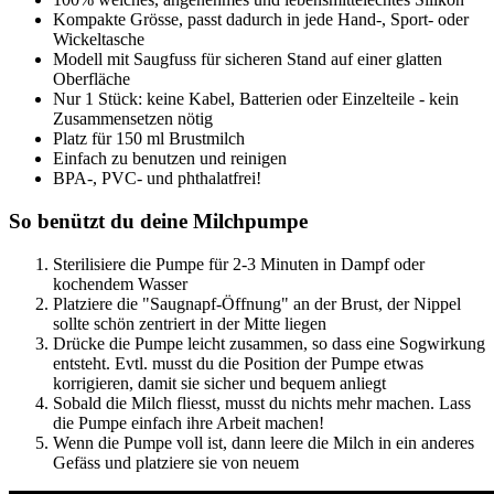
Kompakte Grösse, passt dadurch in jede Hand-, Sport- oder
Wickeltasche
Modell mit Saugfuss für sicheren Stand auf einer glatten
Oberfläche
Nur 1 Stück: keine Kabel, Batterien oder Einzelteile - kein
Zusammensetzen nötig
Platz für 150 ml Brustmilch
Einfach zu benutzen und reinigen
BPA-, PVC- und phthalatfrei!
So benützt du deine Milchpumpe
Sterilisiere die Pumpe für 2-3 Minuten in Dampf oder
kochendem Wasser
Platziere die "Saugnapf-Öffnung" an der Brust, der Nippel
sollte schön zentriert in der Mitte liegen
Drücke die Pumpe leicht zusammen, so dass eine Sogwirkung
entsteht. Evtl. musst du die Position der Pumpe etwas
korrigieren, damit sie sicher und bequem anliegt
Sobald die Milch fliesst, musst du nichts mehr machen. Lass
die Pumpe einfach ihre Arbeit machen!
Wenn die Pumpe voll ist, dann leere die Milch in ein anderes
Gefäss und platziere sie von neuem