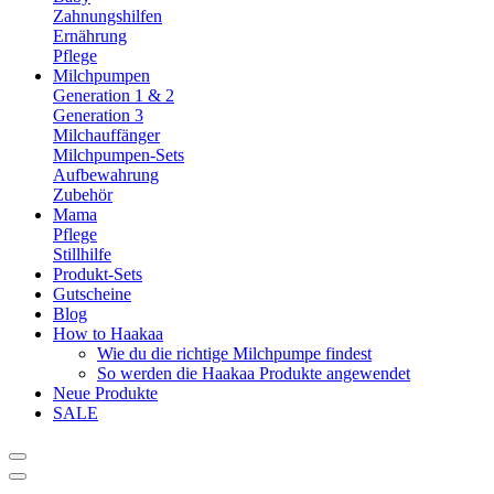
Zahnungshilfen
Ernährung
Pflege
Milchpumpen
Generation 1 & 2
Generation 3
Milchauffänger
Milchpumpen-Sets
Aufbewahrung
Zubehör
Mama
Pflege
Stillhilfe
Produkt-Sets
Gutscheine
Blog
How to Haakaa
Wie du die richtige Milchpumpe findest
So werden die Haakaa Produkte angewendet
Neue Produkte
SALE