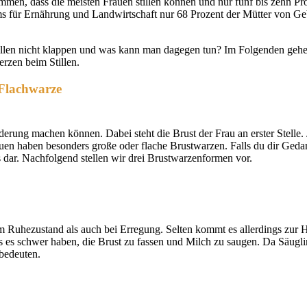
ommen, dass die meisten Frauen stillen können und nur fünf bis zehn Pr
ms für Ernährung und Landwirtschaft nur 68 Prozent der Mütter von Gebu
len nicht klappen und was kann man dagegen tun? Im Folgenden gehen
rzen beim Stillen.
 Flachwarze
rderung machen können. Dabei steht die Brust der Frau an erster Stelle.
auen haben besonders große oder flache Brustwarzen. Falls du dir Ged
is dar. Nachfolgend stellen wir drei Brustwarzenformen vor.
Ruhezustand als auch bei Erregung. Selten kommt es allerdings zur H
es es schwer haben, die Brust zu fassen und Milch zu saugen. Da Säug
 bedeuten.