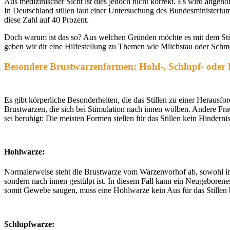
Aus medizinischer Sicht ist dies jedoch nicht korrekt. Es wird angen
In Deutschland stillen laut einer Untersuchung des Bundesministeriu
diese Zahl auf 40 Prozent.
Doch warum ist das so? Aus welchen Gründen möchte es mit dem Stil
geben wir dir eine Hilfestellung zu Themen wie Milchstau oder Schme
Besondere Brustwarzenformen: Hohl-, Schlupf- oder
Es gibt körperliche Besonderheiten, die das Stillen zu einer Herausfo
Brustwarzen, die sich bei Stimulation nach innen wölben. Andere Fr
sei beruhigt: Die meisten Formen stellen für das Stillen kein Hindern
Hohlwarze:
Normalerweise steht die Brustwarze vom Warzenvorhof ab, sowohl im 
sondern nach innen gestülpt ist. In diesem Fall kann ein Neugeboren
somit Gewebe saugen, muss eine Hohlwarze kein Aus für das Stillen
Schlupfwarze: