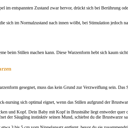
ppel im entspannten Zustand zwar hervor, drückt sich bei Berührung od
, die sich im Normalzustand nach innen wölbt, bei Stimulation jedoch
bleme beim Stillen machen kann. Diese Warzenform hebt sich kaum sicht
arzen
warzenform gesegnet, muss das kein Grund zur Verzweiflung sein. Das S
k-nursing sich optimal eignet, wenn das Stillen aufgrund der Brustwa
ken und Kopf. Dein Baby mit Kopf in Brustnähe liegt entweder quer od
t der Säugling instinktiv seinen Mund, schiebst du die Brustwarze s
wa 3 bis 5 cm vom Nippelansatz entfernt, bevor du sie zusammendrück