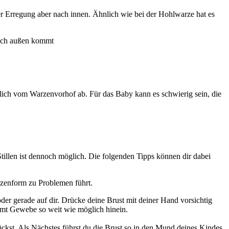
er Erregung aber nach innen. Ähnlich wie bei der Hohlwarze hat es
 nach außen kommt
lich vom Warzenvorhof ab. Für das Baby kann es schwierig sein, die
tillen ist dennoch möglich. Die folgenden Tipps können dir dabei
rzenform zu Problemen führt.
er gerade auf dir. Drücke deine Brust mit deiner Hand vorsichtig
amt Gewebe so weit wie möglich hinein.
st. Als Nächstes führst du die Brust so in den Mund deines Kindes,