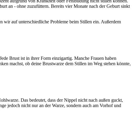
ozent aufgrund von Krankheit oder Fehlbildung nicht stillen können.
rt an - ohne zuzufüttern. Bereits vier Monate nach der Geburt sinkt
 wir auf unterschiedliche Probleme beim Stillen ein. Außerdem
 Jede Brust ist in ihrer Form einzigartig. Manche Frauen haben
anken machst, ob deine Brustwarze dem Stillen im Weg stehen könnte,
ohlwarze. Das bedeutet, dass der Nippel nicht nach außen guckt,
linge jedoch nicht nur an der Warze, sondern auch am Vorhof und