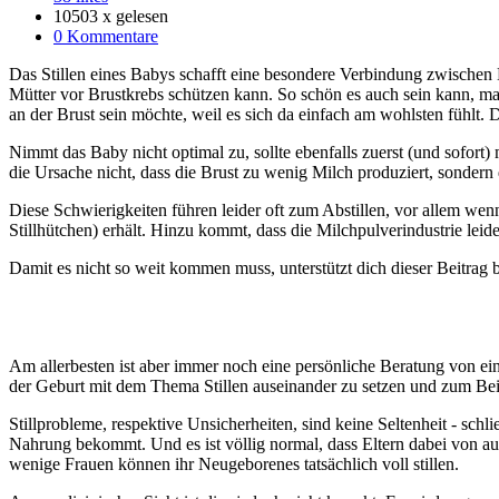
10503 x gelesen
0 Kommentare
Das Stillen eines Babys schafft eine besondere Verbindung zwischen 
Mütter vor Brustkrebs schützen kann. So schön es auch sein kann, m
an der Brust sein möchte, weil es sich da einfach am wohlsten fühlt.
Nimmt das Baby nicht optimal zu, sollte ebenfalls zuerst (und sofort)
die Ursache nicht, dass die Brust zu wenig Milch produziert, sondern d
Diese Schwierigkeiten führen leider oft zum Abstillen, vor allem wenn
Stillhütchen) erhält. Hinzu kommt, dass die Milchpulverindustrie lei
Damit es nicht so weit kommen muss, unterstützt dich dieser Beitrag 
Am allerbesten ist aber immer noch eine persönliche Beratung von eine
der Geburt mit dem Thema Stillen auseinander zu setzen und zum Beis
Stillprobleme, respektive Unsicherheiten, sind keine Seltenheit - sch
Nahrung bekommt. Und es ist völlig normal, dass Eltern dabei von a
wenige Frauen können ihr Neugeborenes tatsächlich voll stillen.