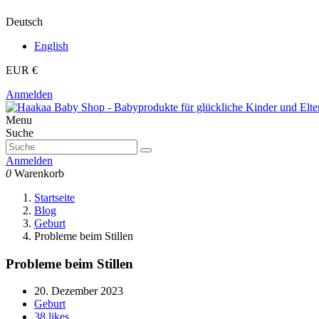
Deutsch
English
EUR €
Anmelden
Menu
Suche
Anmelden
0
Warenkorb
Startseite
Blog
Geburt
Probleme beim Stillen
Probleme beim Stillen
20. Dezember 2023
Geburt
38
likes