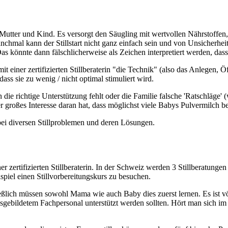
Mutter und Kind. Es versorgt den Säugling mit wertvollen Nährstoffen
anchmal kann der
Stillstart nicht ganz einfach sein und von Unsicherhe
 Das könnte dann fälschlicherweise als Zeichen interpretiert werden, da
 mit einer zertifizierten Stillberaterin "die Technik" (also das Anleg
ass sie zu wenig / nicht optimal stimuliert wird.
 die richtige Unterstützung fehlt oder die Familie falsche 'Ratschläge'
der großes Interesse daran hat, dass möglichst viele Babys Pulvermilc
bei diversen Stillproblemen und deren Lösungen.
r zertifizierten Stillberaterin. In der Schweiz werden 3 Stillberatung
piel einen Stillvorbereitungskurs zu besuchen.
ließlich müssen sowohl Mama wie auch Baby dies zuerst lernen. Es ist vö
usgebildetem Fachpersonal unterstützt werden sollten. Hört man sich